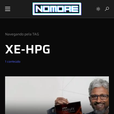
Navegando pela TAG
XE-HPG
1 conteúdo