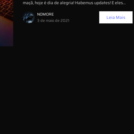
maçã, hoje é dia de alegria! Habemus updates! E eles…
NOMORE
Leia Mais
3 de maio de 2021