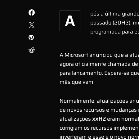
Após a última grande atualização do Windows 10 em outubro do ano
passado (20H2), mu
programada para es
A Microsoft anunciou que a atu
agora oficialmente chamada de
para lançamento. Espera-se que 
mês que vem.
Normalmente, atualizações an
de novos recursos e mudanças m
atualizações
xxH2
eram normal
corrigiam os recursos impleme
inverteram e esse é o novo norm