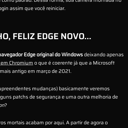
a como padrão. Dessa forma, sua câmera montada no
ogin assim que você reiniciar.
O, FELIZ EDGE NOVO…
navegador Edge original do Windows
deixando apenas
 em Chromium
o que é coerente já que a Microsoft
 mais antigo em março de 2021.
 supreendentes mudanças) basicamente veremos
alguns patchs de segurança e uma outra melhoria de
on
?
os mortais acabam por aqui. A partir de agora o